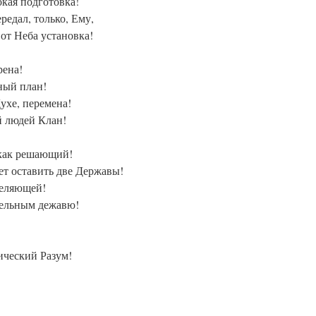
окая подготовка!
редал, только, Ему,
 от Неба установка!
рена!
ный план!
ухе, перемена!
 людей Клан!
 как решающий!
ет оставить две Державы!
деляющей!
ительным дежавю!
ческий Разум!