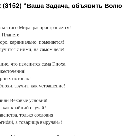
 (3152) “Ваша Задача, объявить Волю
на этого Мира, распространяется!
й Планете!
оро, кардинально, поменяется!
лучится с ними, на самом деле!
ние, что изменится сама Эпоха,
жесточения!
рных потопах!
похи, звучит, как устрашение!
или Вековые условия!
 как крайний случай!
венства, только сословия!
гибай, а товарища выручай»!