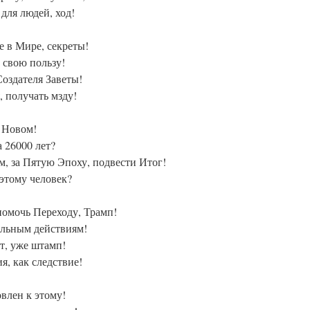
для людей, ход!
е в Мире, секреты!
 свою пользу!
Создателя Заветы!
, получать мзду!
и Новом!
 26000 лет?
ем, за Пятую Эпоху, подвести Итог!
 этому человек?
помочь Переходу, Трамп!
ельным действиям!
ит, уже штамп!
я, как следствие!
овлен к этому!