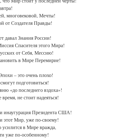
, что Мир стоит у последней черты!
автра!
ей, многовековой, Мечты!
ой от Создателя Правды!
лет давал Знания России!
Миссия Спасителя этого Мира!
Русских от Себя, Мессию!
тановить в Мире Перемирие!
похи – это очень плохо!
 смогут подготовиться!
овню «до последнего вздоха»!
время, не стоит надеяться!
 и инаугурация Президента США!
и этот Мир, уже по-своему!
о усилится в Мире вражда,
йти уже по-особенному!