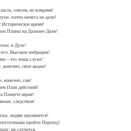
ласть, совсем, не вовремя!
рухи, почти ничего не дали!
т Историческое время!
свои Планы на Дальние Дали!
охе, в Духе!
всего, Высокие вибрации!
амп – это лишь слухи!
 конечно, свои акции!
, конечно, сам!
лем План действий!
на Планете шрам!
жные, следствия!
охи, людям запомнится!
ь неготовыми пройти Переход!
разу, не случится,