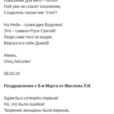
Наказание для него – потоп!
Ной уже не спасёт поселение,
Создатель сказал им: “стоп”!
На Небе – созвездие Водолея!
Это – символ Руси Святой!
Люди сами того не ведая,
Вернутся к себе Домой!
Аминь.
Отец Абсолют
08.03.19
Поздравление
с
8-м
Марта
от
Маслова
Л.И.
Адам был сотворён первым!
Но, это была ошибка!
Творение женщины было верным,