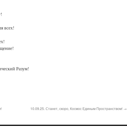
!
я всех!
ех!
ещение!
ческий Разум!
и!
10.09.25. Станет, скоро, Космос Единым Пространством! →