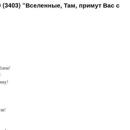
(3403) “Вселенные, Там, примут Вас с
блем!
!
мму!
зя!