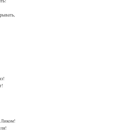
ть!
крывать,
аз!
т!
а Ликом!
еля!