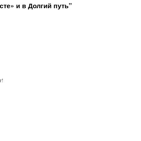
те» и в Долгий путь”
т!