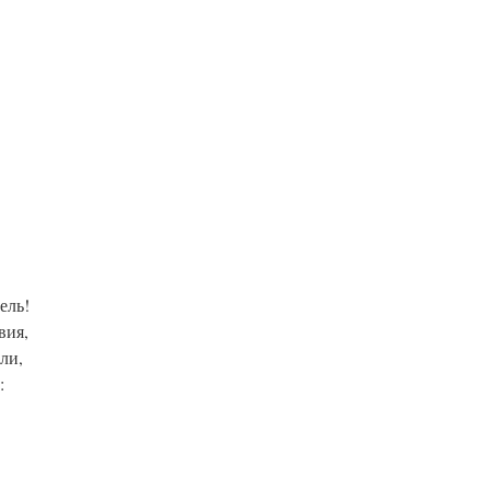
ель!
вия,
ли,
: