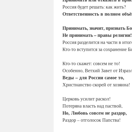
Россия будет решать: как жить?
Ответственность
в
полном
объё
Принимать, значит, признать Бо
Не принимать – правы религии!
Россия разделится на части в итог
Кто-то вступится за сохранение Б
Кто-то скажет: совсем не то!
Особенно, Ветхий Завет от Израэ
Веды
–
для
России
самое
то,
Христианство скорей от хозяина!
Церковь усилит раскол!
Потеряна власть над паствой,
Но,
Любовь
совсем
не
раздор,
Раздор – отголосок Папства!