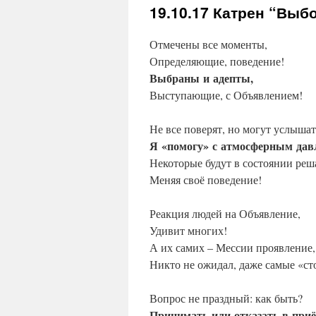
19.10.17
Катрен “Выб
Отмечены все моменты,
Определяющие, поведение!
Выбраны
и
адепты,
Выступающие, с Объявлением!
Не все поверят, но могут услышат
Я
«помогу»
с
атмосферным
дав
Некоторые будут в состоянии реш
Меняя своё поведение!
Реакция людей на Объявление,
Удивит многих!
А их самих – Мессии проявление,
Никто не ожидал, даже самые «ст
Вопрос не праздный: как быть?
Принимать
или
отказать
в
при