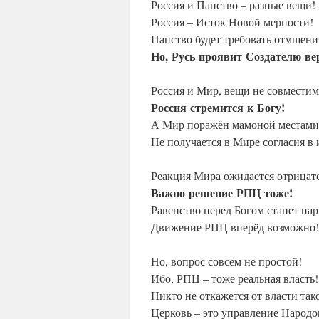
Россия и Папство – разные вещи!
Россия – Исток Новой мерности!
Папство будет требовать отмщени
Но,
Русь
проявит
Создателю
ве
Россия и Мир, вещи не совмести
Россия
стремится
к
Богу!
А Мир поражён мамоной местами
Не получается в Мире согласия в 
Реакция Мира ожидается отрицат
Важно
решение
РПЦ
тоже!
Равенство перед Богом станет на
Движение РПЦ вперёд возможно!
Но, вопрос совсем не простой!
Ибо, РПЦ – тоже реальная власть!
Никто не откажется от власти так
Церковь – это управление Народо