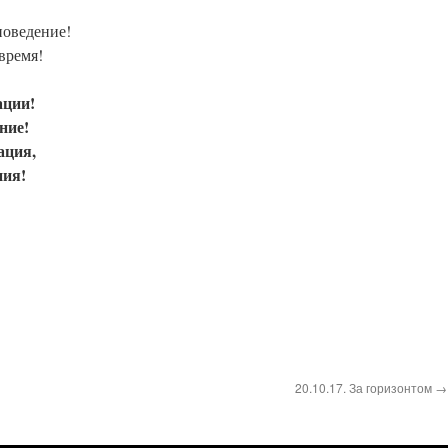
поведение!
время!
ации!
ние!
ация,
ния!
20.10.17. За горизонтом →