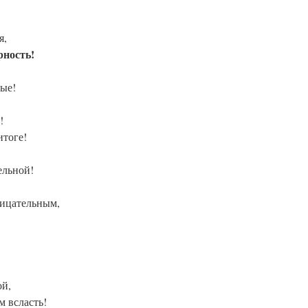
я,
рность!
мые!
!
итоге!
ельной!
рицательным,
ой,
м всласть!