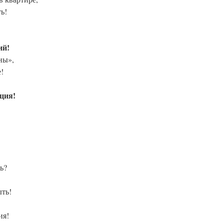
ь!
ий!
ны»,
!
ция!
ь?
ыть!
ия!