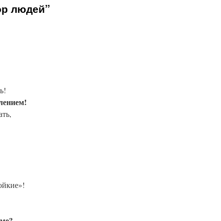
ор людей”
ь!
лением!
ать,
ойкие»!
ёме?