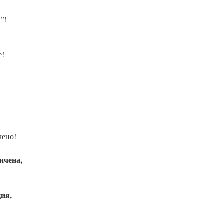
”!
е!
чено!
ичена,
ия,