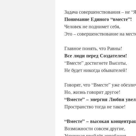
Задача совершенствования – не “Я
Понимание
Единого
“вместе”!
Человек не поднимет себя,
Это – совершенствование на мест
Главное понять, что Равны!
Все
люди
перед
Создателем!
“Вместе” достигнете Высоты,
Не будет никогда обывателей!
Говорят, что “Вместе” уже обезли
Но, жизнь говорит другое!
“Вместе”
–
энергия
Любви
увел
Пространство тогда не такое!
“Вместе”
–
высокая
концентрац
Возможности совсем другие,
Успешная пройдёт апробация,