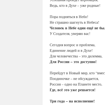
Ведь, кто в Духе – уже родные!
Пора подняться в Небо!
Не страшно шагнуть в Небеса!
Человек
в
Небе
один
ещё
не
бы
У Создателя, уверяю вас!
Сегодня вопрос и проблема,
Единение людей и в Духе!
Для человечества – это дилемма,
Для
России
–
это
доступно!
Перейдут в Новый мир, кто “вмес
Поодиночке – не обсуждается,
Россия – одно на Планете место,
Где,
всё
это
уже
решается!
Три
года
–
на
исполнение!