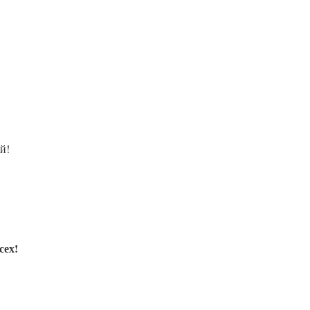
й!
сех!