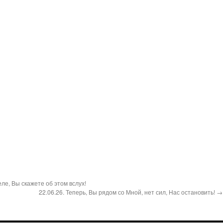
еле, Вы скажете об этом вслух!
22.06.26. Теперь, Вы рядом со Мной, нет сил, Нас остановить! →