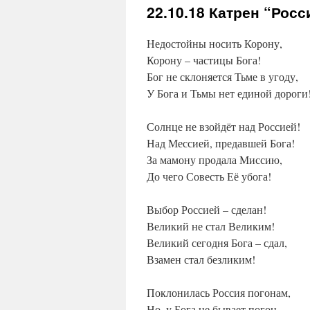
22.10.18
Катрен “Росс
Недостойны носить Корону,
Корону – частицы Бога!
Бог не склоняется Тьме в угоду,
У Бога и Тьмы нет единой дороги
Солнце не взойдёт над Россией!
Над Мессией, предавшей Бога!
За мамону продала Миссию,
До чего Совесть Её убога!
Выбор Россией – сделан!
Великий не стал Великим!
Великий сегодня Бога – сдал,
Взамен стал безликим!
Поклонилась Россия погонам,
Но, у Бога не бывает погон,