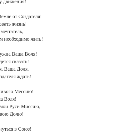
гу движения!
Земле от Создателя!
овать жизнь!
 мечтатель,
ам необходимо жить!
нужна Ваша Воля!
ётся сказать!
я, Ваша Доля,
здателя ждать!
живого Мессию!
ша Воля!
самой Руси Миссию,
свою Долю!
нуться в Союз!