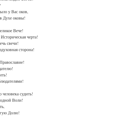
?
ыло у Вас оков,
 в Духе оковы!
еликое Вече!
 Историческая черта!
ечь свечи!
здуховная сторона!
 Православие!
дателю!
ить!
блюдателями!
 человека судить!
бодной Воли!
ть,
угую Долю!