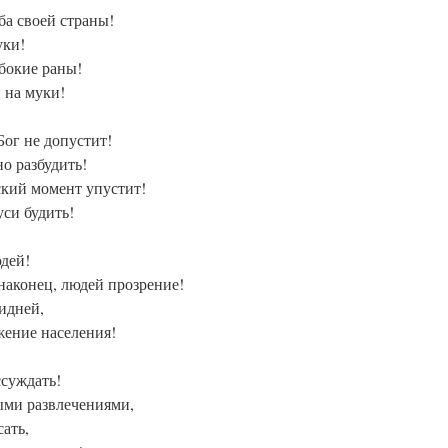
а своей страны!
уки!
убокие раны!
 на муки!
Бог не допустит!
о разбудить!
ский момент упустит!
уси будить!
юдей!
 наконец, людей прозрение!
идней,
жение населения!
ссуждать!
ыми развлечениями,
ать,