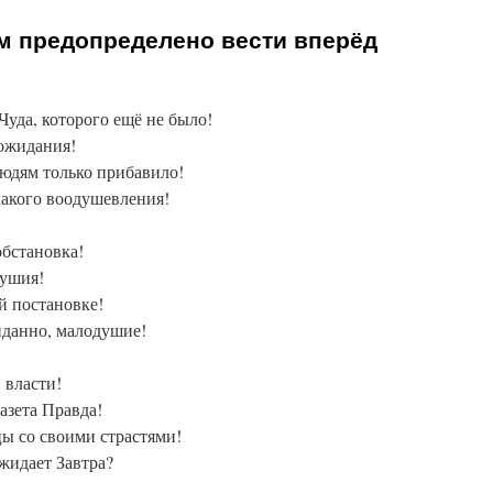
м предопределено вести вперёд
Чуда, которого ещё не было!
 ожидания!
юдям только прибавило!
какого воодушевления!
обстановка!
душия!
й постановке!
иданно, малодушие!
 власти!
азета Правда!
ы со своими страстями!
ожидает Завтра?