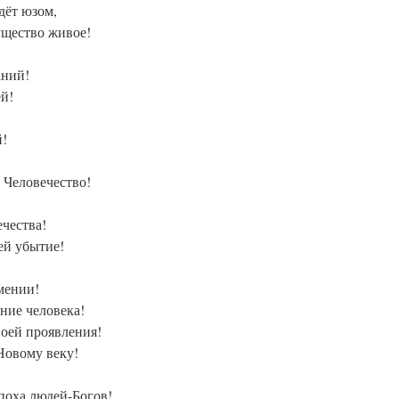
дёт юзом,
ущество живое!
аний!
ей!
й!
 Человечество!
ечества!
ей убытие!
мении!
ние человека!
воей проявления!
Новому веку!
Эпоха людей-Богов!