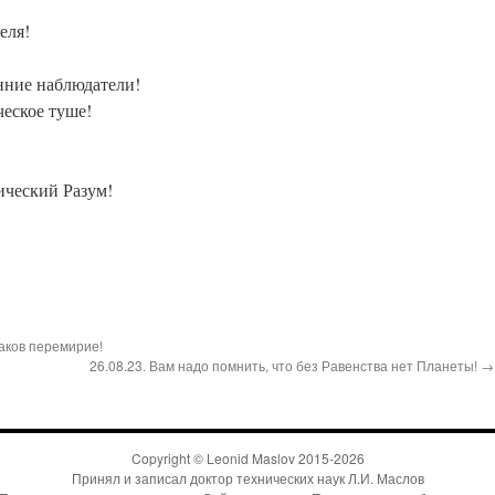
еля!
нние наблюдатели!
еское туше!
ческий Разум!
наков перемирие!
26.08.23. Вам надо помнить, что без Равенства нет Планеты! →
Copyright ©
Leonid Maslov
2015-
2026
Принял и записал доктор технических наук Л.И. Маслов