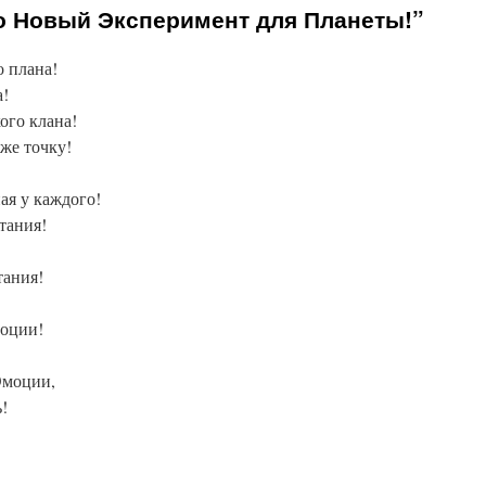
о Новый Эксперимент для Планеты!”
 плана!
а!
ого клана!
же точку!
ая у каждого!
тания!
тания!
моции!
Эмоции,
ь!