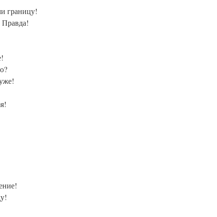
и границу!
 Правда!
!
но?
уже!
я!
ение!
у!