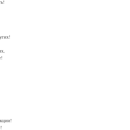
ь!
,
угих!
их,
е!
укции!
!