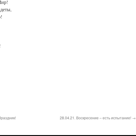
Мир!
деты,
!
!
!
Праздник!
28.04.21. Воскресение – есть испытание! →