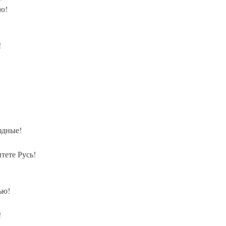
ю!
!
здные!
тете Русь!
ью!
!