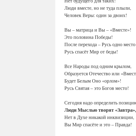
Нет будущего для таких!
Люди вместе, но не туда плыли,
Человек Веры: один за двоих!
Вы – матрица и Вы – «Вместе»!
Это половина Победы!
После перехода – Русь одно место
Русь спасёт Мир от беды!
Все Народы под одним крылом,
Образуется Отечество или «Вмест
Будет Белым Оно «орлом»!
Русь Святая – это Богов место!
Сегодня надо определить позици
Люди
Мыслью
творят
«Завтра»
Нет в Духе никакой инквизиции,
Вы Мир спасёте и это – Правда!