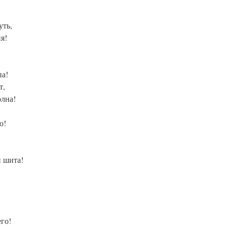
уть,
я!
па!
т,
олна!
ю!
 шита!
го!