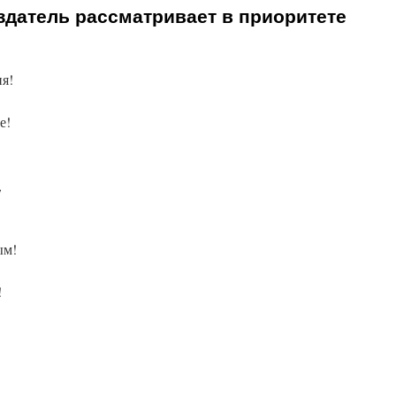
здатель рассматривает в приоритете
я!
е!
,
ым!
!