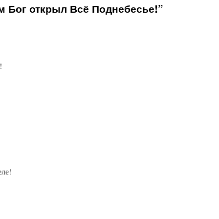
м Бог открыл Всё Поднебесье!”
!
еле!