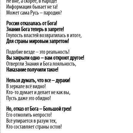
Не вне, а скорее, в Народе!
Информация бывает не та!
Может сама Русь – пародия?
Россия отказалась от Бога!
Знания Бога теперь в запрете!
Глупость властей возвратилась в итоге,
Для
страны
мировым
запретом!
Подобие везде – это реальность!
Вы
закрыли
одно
–
вам
откроют
другое!
Отвергли Знания и Бога лояльность,
Наказание
получили
такое!
Нельзя
думать,
что
все
–
дураки!
В зеркале всё видно!
Кто-то думает и делает не как вы,
Пусть даже это обидно!
Но,
отказ
от
Бога
–
Большой
грех!
Его отмолить непросто!
Всё упирается в разум тех,
Кто составляет страны остов!