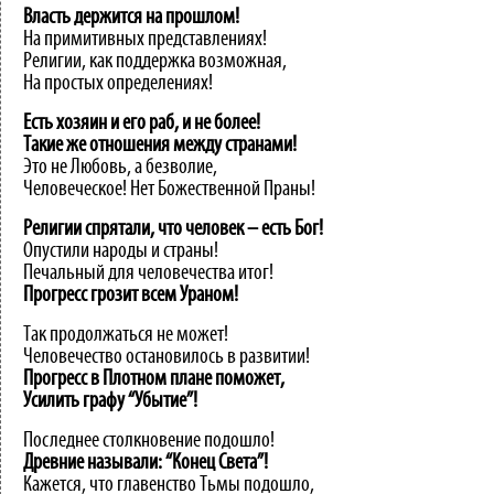
Власть
держится
на
прошлом!
На примитивных представлениях!
Религии, как поддержка возможная,
На простых определениях!
Есть хозяин и его раб, и не более!
Такие же отношения между странами!
Это не Любовь, а безволие,
Человеческое! Нет Божественной Праны!
Религии
спрятали,
что
человек
–
есть
Бог!
Опустили народы и страны!
Печальный для человечества итог!
Прогресс
грозит
всем
Ураном!
Так продолжаться не может!
Человечество остановилось в развитии!
Прогресс в Плотном плане поможет,
Усилить графу “Убытие”!
Последнее столкновение подошло!
Древние
называли:
“Конец
Света”!
Кажется, что главенство Тьмы подошло,