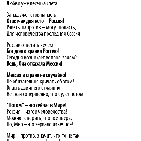
Любви уже песенка спета!
Запад уже готов напасть!
Ответчик
для
него
–
Россия!
Ракеты напротив – могут попасть,
Для человечества последняя Сессия!
России ответить нечем!
Бог
долго
хранил
Россию!
Сегодня возникает вопрос: зачем?
Ведь,
Она
отказала
Мессии!
Мессия
в
стране
не
случайно!
Не обязательно кричать об этом!
Власть давит его отчаянно!
Не зная совершенно, что будет потом!
“Потом”
–
это
сейчас
в
Мире!
Россия – изгой человечества!
Можно говорить, что все звери,
Но, Мир – это зеркало извечное!
Мир – против, значит, что-то не так!