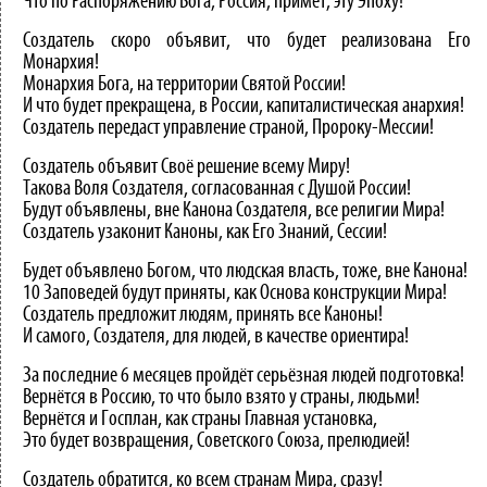
Что по Распоряжению Бога, Россия, примет, эту Эпоху!
Создатель скоро объявит, что будет реализована Его
Монархия!
Монархия Бога, на территории Святой России!
И что будет прекращена, в России, капиталистическая анархия!
Создатель передаст управление страной, Пророку-Мессии!
Создатель объявит Своё решение всему Миру!
Такова Воля Создателя, согласованная с Душой России!
Будут объявлены, вне Канона Создателя, все религии Мира!
Создатель узаконит Каноны, как Его Знаний, Сессии!
Будет объявлено Богом, что людская власть, тоже, вне Канона!
10 Заповедей будут приняты, как Основа конструкции Мира!
Создатель предложит людям, принять все Каноны!
И самого, Создателя, для людей, в качестве ориентира!
За последние 6 месяцев пройдёт серьёзная людей подготовка!
Вернётся в Россию, то что было взято у страны, людьми!
Вернётся и Госплан, как страны Главная установка,
Это будет возвращения, Советского Союза, прелюдией!
Создатель обратится, ко всем странам Мира, сразу!