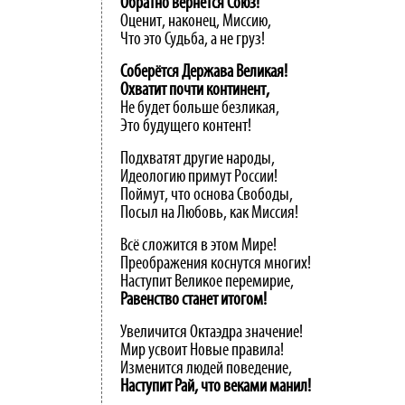
Обратно
вернётся
Союз!
Оценит, наконец, Миссию,
Что это Судьба, а не груз!
Соберётся Держава Великая!
Охватит почти континент,
Не будет больше безликая,
Это будущего контент!
Подхватят другие народы,
Идеологию примут России!
Поймут, что основа Свободы,
Посыл на Любовь, как Миссия!
Всё сложится в этом Мире!
Преображения коснутся многих!
Наступит Великое перемирие,
Равенство
станет
итогом!
Увеличится Октаэдра значение!
Мир усвоит Новые правила!
Изменится людей поведение,
Наступит
Рай,
что
веками
манил!