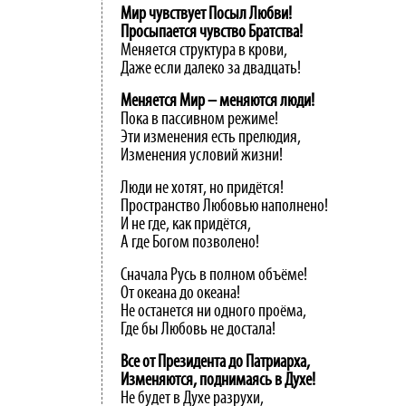
Мир чувствует Посыл Любви!
Просыпается чувство Братства!
Меняется структура в крови,
Даже если далеко за двадцать!
Меняется
Мир
–
меняются
люди!
Пока в пассивном режиме!
Эти изменения есть прелюдия,
Изменения условий жизни!
Люди не хотят, но придётся!
Пространство Любовью наполнено!
И не где, как придётся,
А где Богом позволено!
Сначала Русь в полном объёме!
От океана до океана!
Не останется ни одного проёма,
Где бы Любовь не достала!
Все от Президента до Патриарха,
Изменяются, поднимаясь в Духе!
Не будет в Духе разрухи,