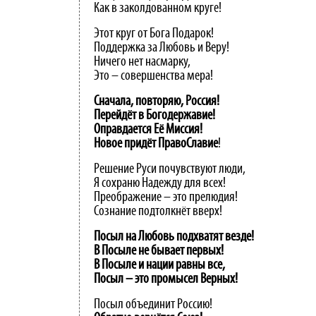
Как в заколдованном круге!
Этот круг от Бога Подарок!
Поддержка за Любовь и Веру!
Ничего нет насмарку,
Это – совершенства мера!
Сначала, повторяю, Россия!
Перейдёт в Богодержавие!
Оправдается Её Миссия!
Новое придёт ПравоСлавие
!
Решение Руси почувствуют люди,
Я сохраню Надежду для всех!
Преображение – это прелюдия!
Сознание подтолкнёт вверх!
Посыл на Любовь подхватят везде!
В Посыле не бывает первых!
В Посыле и нации равны все,
Посыл – это промысел Верных!
Посыл объединит Россию!