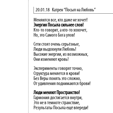
20.01.18
Катрен “Посыл на Любовь”
Меняются все, кто даже не хочет!
Энергия
Посыла
сильнее
слов!
Кто-то говорит, а кто-то хохочет,
Но, это Самого Бога улов!
Сети стоят очень серьёзные,
Люди выдохнули Любовь!
Высокие энергии, из возможных,
Они изменяют кровь!
Эксперименты говорят точно,
Структура меняется в крови!
Без Веры понять это сложно,
От удивления поднимаются брови!
Люди
меняют
Пространство!
Гармония достигается внутри,
Это не в темноте странствие,
Результаты Посыла ещё впереди!