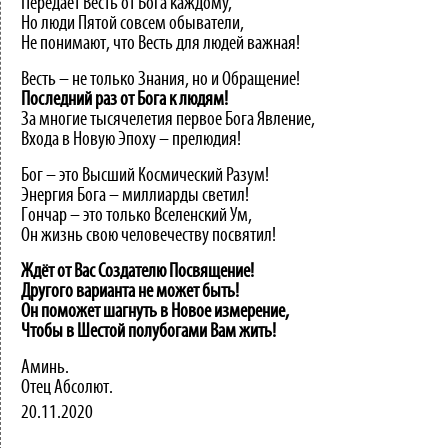
Передаёт Весть от Бога каждому,
Но люди Пятой совсем обыватели,
Не понимают, что Весть для людей важная!
Весть – не только Знания, но и Обращение!
Последний
раз
от
Бога
к
людям!
За многие тысячелетия первое Бога Явление,
Входа в Новую Эпоху – прелюдия!
Бог – это Высший Космический Разум!
Энергия Бога – миллиарды светил!
Гончар – это только Вселенский Ум,
Он жизнь свою человечеству посвятил!
Ждёт от Вас Создателю Посвящение!
Другого варианта не может быть!
Он поможет шагнуть в Новое измерение,
Чтобы в Шестой полубогами Вам жить!
Аминь.
Отец Абсолют.
20.11.2020