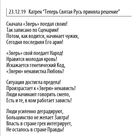
23.12.19
Катрен “Теперь Святая Русь приняла решение”
Сначала «Зверь» поедал своих!
Так записано по Сценарию!
Потом, как водится, начинает чужих,
Сегодня последняя Его ария!
«Зверь» свой поедает Народ!
Нравится молодая кровь!
Искажается генетический Код,
«Зверю» ненавистна Любовь!
Ситуация достигла предела!
Произрастает к «Зверю» ненависть!
Люди начинают говорить смело,
Есть и те, в ком работает зависть!
Люди усиленно деградируют,
Большинство не желает Завтра!
Власть в стране грех интегрирует,
Не осталось в стране Правды!