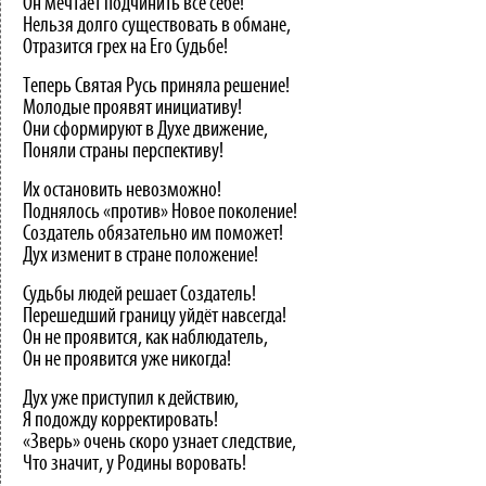
Он мечтает подчинить всё себе!
Нельзя долго существовать в обмане,
Отразится грех на Его Судьбе!
Теперь Святая Русь приняла решение!
Молодые проявят инициативу!
Они сформируют в Духе движение,
Поняли страны перспективу!
Их остановить невозможно!
Поднялось «против» Новое поколение!
Создатель обязательно им поможет!
Дух изменит в стране положение!
Судьбы людей решает Создатель!
Перешедший границу уйдёт навсегда!
Он не проявится, как наблюдатель,
Он не проявится уже никогда!
Дух уже приступил к действию,
Я подожду корректировать!
«Зверь» очень скоро узнает следствие,
Что значит, у Родины воровать!