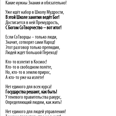
Какие нужны Знания и обязательно!
Уже идёт набор в Школу Мудрости,
В
этой
Школе
занятия
ведёт
Бог!
Достигается в ней Премудрость,
С
Богом
СоТворчество
–
вот
итог!
Если СоТворцы – только люди,
Значит, сотворят сами Народ!
Этот разговор только прелюдия,
Людей ждёт большой Переход!
Кто-то взлетит в Космос!
Кто-то в свободном полёте,
Но, кто-то в землю прирос,
А кто-то уже на излёте!
Нет единого для всех курса!
Государства
решают,
как
быть!
У теневого правительства ракурс,
Определяющий людям, как жить!
Нет единого для людей управления!