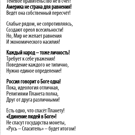
Теневое правительство не в счёт!
Америка
не
страна
для
равнения!
Ведёт она собственный пересчёт!
Слабые рядом, не сопротивляясь,
Создают ореол всесильности!
Но, Мир не желает равнения
И экономического насилия!
Каждый
народ
–
тоже
личность!
Требует к себе уважения!
Поведение каждого не типично,
Нужно единое определение!
Россия
говорит
о
Боге
одна!
Пока, идеология отличная,
Религиями Планета полна,
Друг от друга различными!
Есть одно, что спасёт Планету!
«Единение
людей
в
Боге»!
Не спасут государства монеты,
«Русь – Спаситель» – будет итогом!