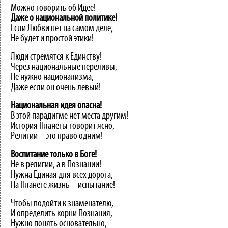
Можно говорить об Идее!
Даже
о
национальной
политике!
Если Любви нет на самом деле,
Не будет и простой этики!
Люди стремятся к Единству!
Через национальные переливы,
Не нужно национализма,
Даже если он очень левый!
Национальная
идея
опасна!
В этой парадигме нет места другим!
История Планеты говорит ясно,
Религии – это право одним!
Воспитание
только
в
Боге!
Не в религии, а в Познании!
Нужна Единая для всех дорога,
На Планете жизнь – испытание!
Чтобы подойти к знаменателю,
И определить корни Познания,
Нужно понять основательно,