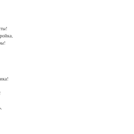
нты!
ройка,
ры!
ика!
!
,