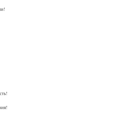
ии!
,
сть!
вия!