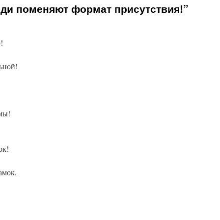
ди поменяют формат присутствия!”
!
ьной!
мы!
ок!
амок,